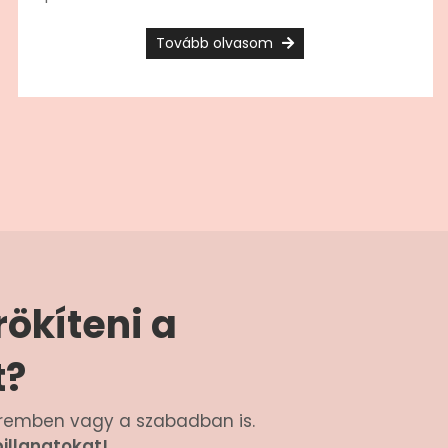
Tovább olvasom
ökíteni a
t?
teremben vagy a szabadban is.
illanatokat!