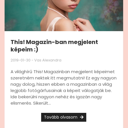
This! Magazin-ban megjelent
képeim :)
2019-01-30
-
Vas Alexandra
A világhírű This! Magazinban megjelent képeimet
szeretném nektek itt megmutatni! Ez egy nagyon
nagy dolog, hiszen ebben a magazinban a világ
legjobb fotógárfusainak a képeit válogatják be.
Ide bekerülni nagyon nehéz és igazán nagy
elismerés. Sikerült...
Tovább olvasom