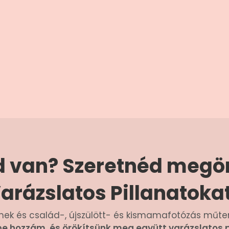
 van? Szeretnéd megör
arázslatos Pillanatoka
yermek és család-, újszülött- és kismamafotózás mű
be hozzám, és örökítsünk meg együtt varázslatos p