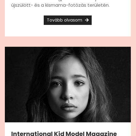
újszülött- és a kismama-fotózás területén.
Tovább olvasom
International Kid Model Magazine