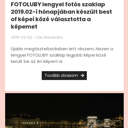
FOTOLUBY lengyel fotós szaklap
2019.02-i hónapjában készült best
of képei közé választotta a
képemet
2019-03-02
-
Vas Alexandra
Újabb megtiszteltetésben lett részem, hiszen a
lengyel FOTOLUBY szaklap legjobb képei közé
került be az én képem is
Tovább olvasom