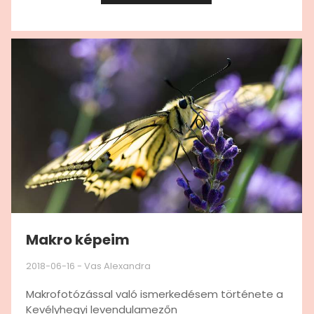
Makro képeim
2018-06-16
-
Vas Alexandra
Makrofotózással való ismerkedésem története a
Kevélyhegyi levendulamezőn