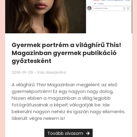
Gyermek portrém a világhírű This!
Magazinban gyermek publikáció
győztesként
2019-01-29
-
Vas Alexandra
A világhírű This! Magazinban megjelent az első
gyermekportrém! Ez egy nagyon nagy dolog,
hiszen ebben a magazinban a világ legjobb
fotógráfusainak a képeit válogatják be. Ide
bekerülni nagyon nehéz és igazán nagy elismerés.
Sikerült végre nekem is!
Tovább olvasom