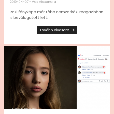
2019-04-07
-
Vas Alexandra
Rozi fényképe már több nemzetközi magazinban
is beválogatott lett.
Tovább olvasom