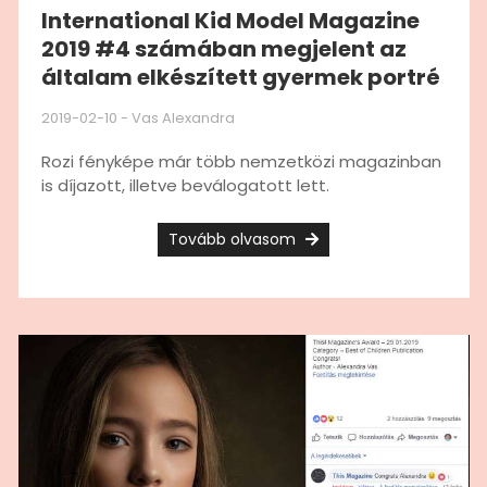
International Kid Model Magazine
2019 #4 számában megjelent az
általam elkészített gyermek portré
2019-02-10
-
Vas Alexandra
Rozi fényképe már több nemzetközi magazinban
is díjazott, illetve beválogatott lett.
Tovább olvasom