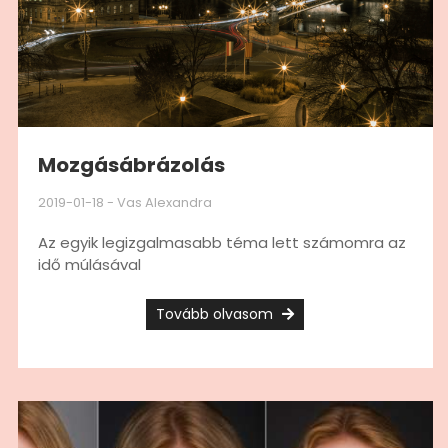
Mozgásábrázolás
2019-01-18
-
Vas Alexandra
Az egyik legizgalmasabb téma lett számomra az
idő múlásával
Tovább olvasom