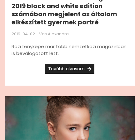
2019 black and white edition
számában megjelent az általam
elkészített gyermek portré
2019-04-02
-
Vas Alexandra
Rozi fényképe már több nemzetközi magazinban
is beválogatott lett.
Tovább olvasom