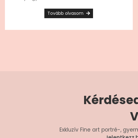
Tovább olvasom
Kérdésed
V
Exkluzív Fine art portré-, g
Jelentkezz 