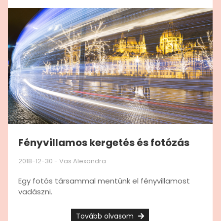
Fényvillamos kergetés és fotózás
2018-12-30
-
Vas Alexandra
Egy fotós társammal mentünk el fényvillamost
vadászni.
Tovább olvasom