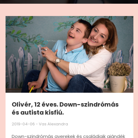
Olivér, 12 éves. Down-szindrómás
és autista kisfiú.
2019-04-06
-
Vas Alexandra
Down-szindrómás gyerekek és családjaik ajándék