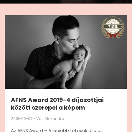
AFNS Award 2019-4 díjazottjai
között szerepel a képem
2019-05-07
-
Vas Alexandra
Az AFNS Award – A legjobb fotósok díja az