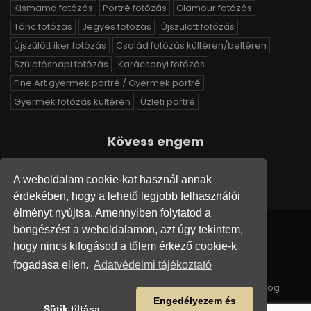
Kismama fotózás
Portré fotózás
Glamour fotózás
Tánc fotózás
Jegyes fotózás
Újszülött fotózás
Újszülött iker fotózás
Család fotózás kültéren/beltéren
Születésnapi fotózás
Karácsonyi fotózás
Fine Art gyermek portré / Gyermek portré
Gyermek fotózás kültéren
Üzleti portré
Kövess engem
A weboldalam cookie-kat használ annak
érdekében, hogy a lehető legjobb felhasználói
élményt nyújtsa. Amennyiben folytatod a
böngészést a weboldalamon, azt úgy tekintem,
Adatvédelem
Általános Szerződés Feltételek
hogy nincs kifogásod a tőlem érkező cookie-k
GDPR adatlekérés / törlés
fogadása ellen.
Adatvédelmi tájékoztató
Copyright © Varazslatospillanatok.hu, 2026. Minden jog
fenntartva.
Engedélyezem és
Sütik tiltása