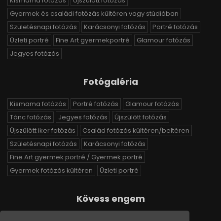
Kismama fotózás
Újszülött fotózás
Gyermek és családi fotózás kültéren vagy stúdióban
Születésnapi fotózás
Karácsonyi fotózás
Portré fotózás
Üzleti portré
Fine Art gyermekportré
Glamour fotózás
Jegyes fotózás
Fotógaléria
Kismama fotózás
Portré fotózás
Glamour fotózás
Tánc fotózás
Jegyes fotózás
Újszülött fotózás
Újszülött iker fotózás
Család fotózás kültéren/beltéren
Születésnapi fotózás
Karácsonyi fotózás
Fine Art gyermek portré / Gyermek portré
Gyermek fotózás kültéren
Üzleti portré
Kövess engem