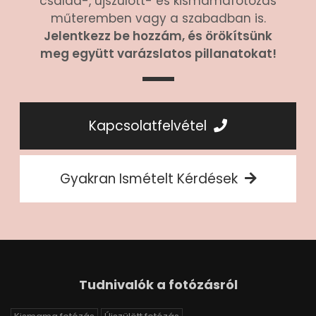
család-, újszülött- és kismamafotózás
műteremben vagy a szabadban is.
Jelentkezz be hozzám, és örökítsünk
meg együtt varázslatos pillanatokat!
Kapcsolatfelvétel
Gyakran Ismételt Kérdések
Tudnivalók a fotózásról