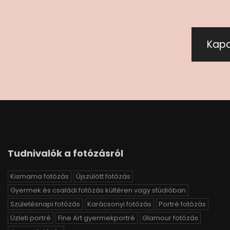
Kapc
Tudnivalók a fotózásról
Kismama fotózás
Újszülött fotózás
Gyermek és családi fotózás kültéren vagy stúdióban
Születésnapi fotózás
Karácsonyi fotózás
Portré fotózás
Üzleti portré
Fine Art gyermekportré
Glamour fotózás