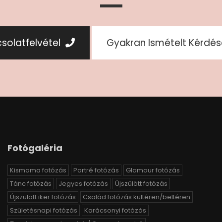
solatfelvétel
Gyakran Ismételt Kérdé
Fotógaléria
Kismama fotózás
Portré fotózás
Glamour fotózás
Tánc fotózás
Jegyes fotózás
Újszülött fotózás
Újszülött iker fotózás
Család fotózás kültéren/beltéren
Születésnapi fotózás
Karácsonyi fotózás