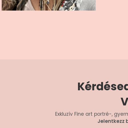
Kérdésed
V
Exkluzív Fine art portré-, g
Jelentkezz 