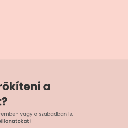
ökíteni a
t?
teremben vagy a szabadban is.
illanatokat!