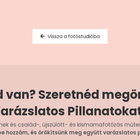
Vissza a fotóstudióba
 van? Szeretnéd megör
arázslatos Pillanatoka
yermek és család-, újszülött- és kismamafotózás mű
be hozzám, és örökítsünk meg együtt varázslatos p