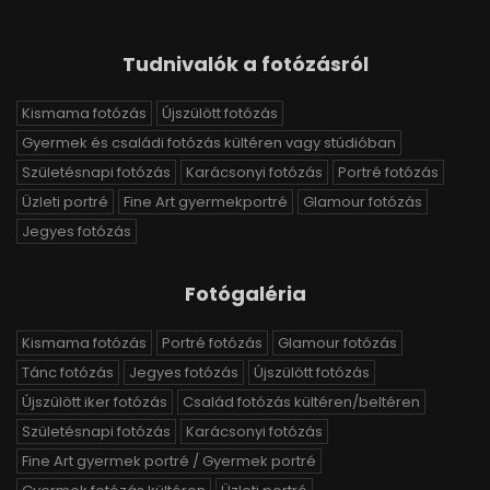
Tudnivalók a fotózásról
Kismama fotózás
Újszülött fotózás
Gyermek és családi fotózás kültéren vagy stúdióban
Születésnapi fotózás
Karácsonyi fotózás
Portré fotózás
Üzleti portré
Fine Art gyermekportré
Glamour fotózás
Jegyes fotózás
Fotógaléria
Kismama fotózás
Portré fotózás
Glamour fotózás
Tánc fotózás
Jegyes fotózás
Újszülött fotózás
Újszülött iker fotózás
Család fotózás kültéren/beltéren
Születésnapi fotózás
Karácsonyi fotózás
Fine Art gyermek portré / Gyermek portré